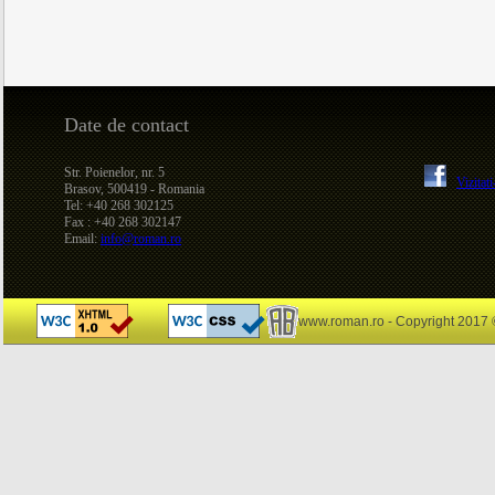
Date de contact
Str. Poienelor, nr. 5
Vizitat
Brasov, 500419 - Romania
Tel: +40 268 302125
Fax : +40 268 302147
Email:
info@roman.ro
www.roman.ro - Copyright 2017