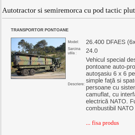
Autotractor si semiremorca cu pod tactic plut
TRANSPORTOR PONTOANE
26.400 DFAES (6x
Model:
Sarcina
24.0
utila :
Vehicul special des
pontoane auto‑pro
autoşasiu 6 x 6 pe
simple faţă si spa
Descriere:
persoane cu siste
camuflat, cu inter
electrică NATO. F
combustibil NATO
... fisa produs