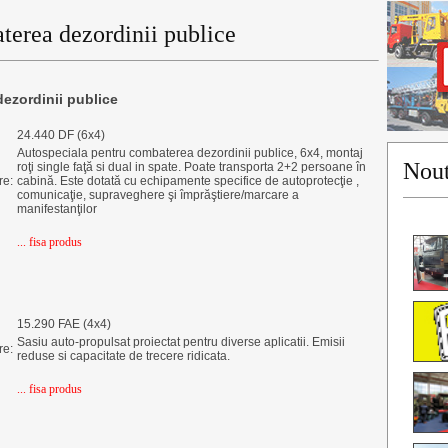
terea dezordinii publice
ezordinii publice
24.440 DF (6x4)
Autospeciala pentru combaterea dezordinii publice, 6x4, montaj
Nout
roţi single faţă si dual in spate. Poate transporta 2+2 persoane în
re:
cabină. Este dotată cu echipamente specifice de autoprotecţie ,
comunicaţie, supraveghere şi împrăştiere/marcare a
manifestanţilor
... fisa produs
15.290 FAE (4x4)
Sasiu auto-propulsat proiectat pentru diverse aplicatii. Emisii
re:
reduse si capacitate de trecere ridicata.
... fisa produs