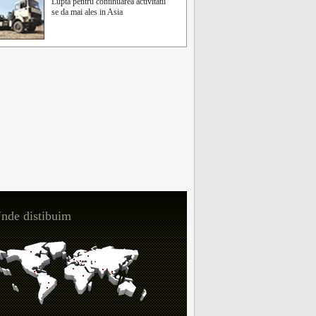
Lupta pentru continuarea activitatii
se da mai ales in Asia
nde distibuim