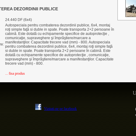
EREA DEZORDINII PUBLICE
24.440 DF (6x4)
Autospeciala pentru combaterea dezordinii publice, 6x4, montaj
roţi simple faţă si duble in spate. Poate transporta 2+2 persoane în
cabină. Este dotată cu echipamente specifice de autoprotecţie ,
comunicaţie, supraveghere şi împrăştiere/marcare a
manifestanţilor. Capacitate trecere vad (mm) - 800. Autospeciala
re:
pentru combaterea dezordinii publice, 6x4, montaj roţi simple faţă
si duble in spate. Poate transporta 2+2 persoane în cabină. Este
dotată cu echipamente specifice de autoprotecţie , comunicaţie,
supraveghere şi împrăştiere/marcare a manifestanţilor. Capacitate
trecere vad (mm) - 800.
... fisa produs
U
Vizitati-ne pe facebook