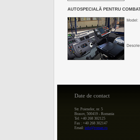
AUTOSPECIALĂ PENTRU COMBAT
Model:
Descrie
Date de contact
Str. Poienelor, nr. 5
Brasov, 500419 - Romania
Tel: +40 268 302125
Fax : +40 268 302147
Email:
info@roman.ro