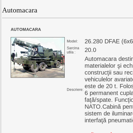
Automacara
AUTOMACARA
26.280 DFAE (6x6
Model:
Sarcina
20.0
utila :
Automacara destin
materialelor şi ec
construcţii sau re
vehiculelor avariat
este de 20 t. Folo
Descriere:
6 permanent cuplat
faţă/spate. Funcţi
NATO.Cabină pent
sistem de iluminar
interfaţă pneumati