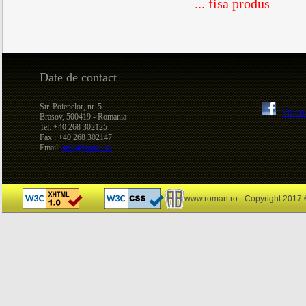
... fisa produs
Date de contact
Str. Poienelor, nr. 5
Vizitat
Brasov, 500419 - Romania
Tel: +40 268 302125
Fax : +40 268 302147
Email:
info@roman.ro
www.roman.ro - Copyright 2017