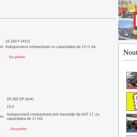
18.180 F (4X2)
re:
Autogunoiera compactoare cu capacitatea de 12+1 mc.
Nout
... fisa produs
26.360 DF (6x4)
15.0
Autogunoieră compactoare prin translaţie tip AGT 17, cu
re:
capacitatea de 17 m3.
... fisa produs