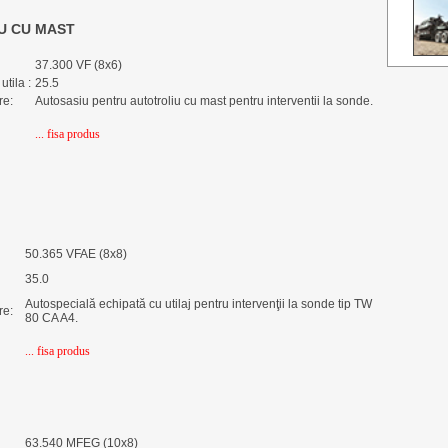
U CU MAST
37.300 VF (8x6)
utila :
25.5
re:
Autosasiu pentru autotroliu cu mast pentru interventii la sonde.
... fisa produs
50.365 VFAE (8x8)
35.0
Autospecială echipată cu utilaj pentru intervenţii la sonde tip TW
re:
80 CA A4.
... fisa produs
63.540 MFEG (10x8)