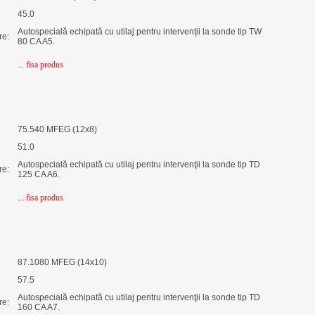
45.0
Autospecială echipată cu utilaj pentru intervenţii la sonde tip TW
re:
80 CA A5.
... fisa produs
75.540 MFEG (12x8)
51.0
Autospecială echipată cu utilaj pentru intervenţii la sonde tip TD
re:
125 CA A6.
... fisa produs
87.1080 MFEG (14x10)
57.5
Autospecială echipată cu utilaj pentru intervenţii la sonde tip TD
re:
160 CA A7.