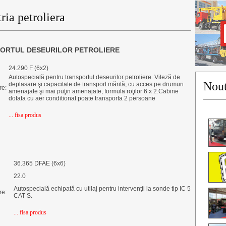
ria petroliera
ORTUL DESEURILOR PETROLIERE
24.290 F (6x2)
Autospecială pentru transportul deseurilor petroliere. Viteză de
Nout
deplasare şi capacitate de transport mărită, cu acces pe drumuri
re:
amenajate şi mai puţin amenajate, formula roţilor 6 x 2.Cabine
dotata cu aer conditionat poate transporta 2 persoane
... fisa produs
36.365 DFAE (6x6)
22.0
Autospecială echipată cu utilaj pentru intervenţii la sonde tip IC 5
re:
CAT S.
... fisa produs