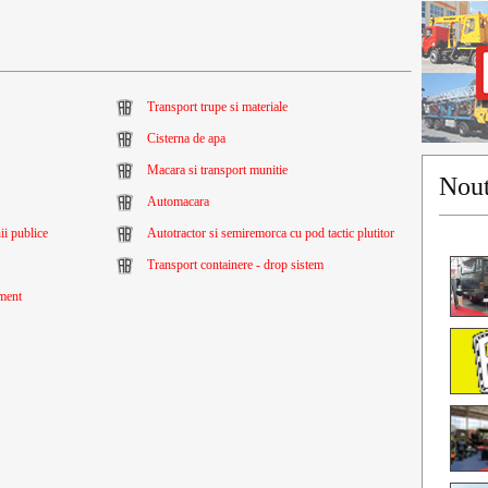
Transport trupe si materiale
Cisterna de apa
Macara si transport munitie
Nout
Automacara
ii publice
Autotractor si semiremorca cu pod tactic plutitor
Transport containere - drop sistem
ament