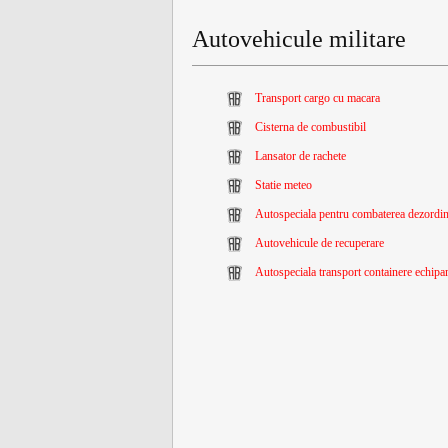
Autovehicule militare
Transport cargo cu macara
Cisterna de combustibil
Lansator de rachete
Statie meteo
Autospeciala pentru combaterea dezordin
Autovehicule de recuperare
Autospeciala transport containere echip