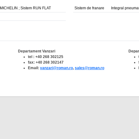
20 MICHELIN ; Sistem RUN FLAT
Sistem de franare
Integral pneumat
Departament Vanzari
Depar
tel : +40 268 302125
fax: +40 268 302147
Email:
vanzari@roman.ro
,
sales@roman.ro