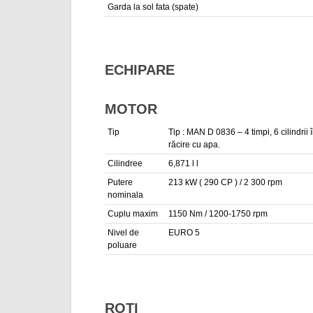
Garda la sol fata (spate)
ECHIPARE
MOTOR
Tip
Tip : MAN D 0836 – 4 timpi, 6 cilindrii 
răcire cu apa.
Cilindree
6,871 l l
Putere
213 kW ( 290 CP ) / 2 300 rpm
nominala
Cuplu maxim
1150 Nm / 1200-1750 rpm
Nivel de
EURO 5
poluare
ROTI