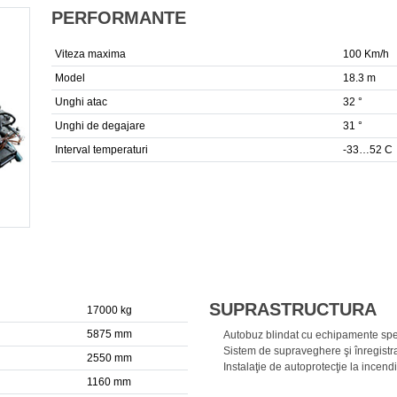
PERFORMANTE
Viteza maxima
100 Km/h
Model
18.3 m
Unghi atac
32 °
Unghi de degajare
31 °
Interval temperaturi
-33…52 C
SUPRASTRUCTURA
17000 kg
5875 mm
Autobuz blindat cu echipamente spe
Sistem de supraveghere şi înregistrar
2550 mm
Instalaţie de autoprotecţie la incend
1160 mm