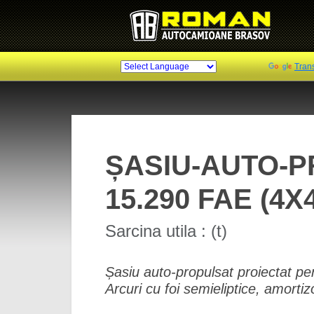
Powered by
Tran
ȘASIU-AUTO-P
15.290 FAE (4X
Sarcina utila : (t)
Șasiu auto-propulsat proiectat pen
Arcuri cu foi semieliptice, amorti