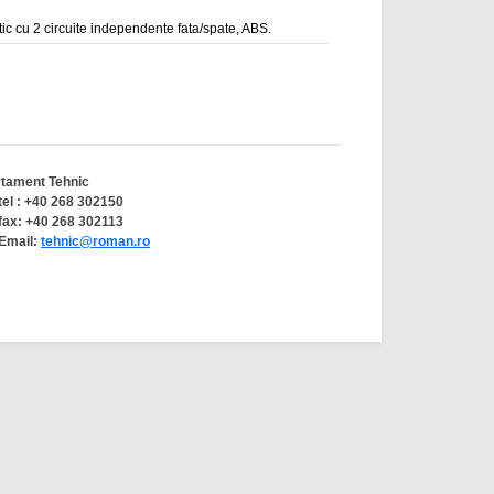
ic cu 2 circuite independente fata/spate, ABS.
tament Tehnic
tel : +40 268 302150
fax: +40 268 302113
Email:
tehnic@roman.ro