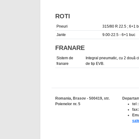
ROTI
Pneuri
315/80 R 22.5 ; 6+1 b
Jante
9.00-22.5 - 6+1 buc
FRANARE
Sistem de
Integral pneumatic, cu 2 două ci
franare
de tip EVB.
Romania, Brasov - 500419, str.
Departam
Poienelor nr. 5
tel
fax
Ema
sal