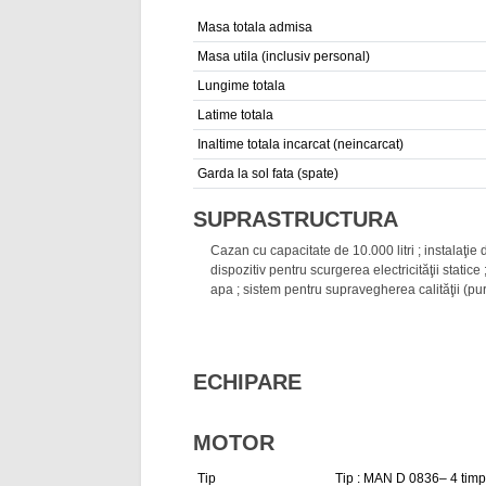
Masa totala admisa
Masa utila (inclusiv personal)
Lungime totala
Latime totala
Inaltime totala incarcat (neincarcat)
Garda la sol fata (spate)
SUPRASTRUCTURA
Cazan cu capacitate de 10.000 litri ; instalaţie 
dispozitiv pentru scurgerea electricităţii statice 
apa ; sistem pentru supravegherea calităţii (puri
ECHIPARE
MOTOR
Tip
Tip : MAN D 0836– 4 timpi, 