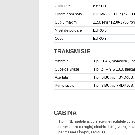
Cilindree
6,871 l l
Putere nominala
213 kW ( 290 CP ) / 2 30
Cuplu maxim
1150 Nm / 1200-1750 rp
Nivel de poluare
EURO 5
Optiuni
EURO 3
TRANSMISIE
Ambreiaj
Tip : : F&S, monodisc, usc
Cutie de viteze
Tip : ZF – 9 S 1310 mecan
Axa fata
Tip : SISU, tip FSND08S,
Punte spate
Tip : SISU, tip FRDP10S, 
CABINA
Tip : FNL, metalică, cu 2 scaune reglabile cu s
retrovizoare cu reglaj electric si degivrare, inst
pentru mers înapoi, radioCD.