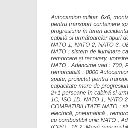
Autocamion militar, 6x6, montaj
pentru transport containere sp
progresiune în teren accident
cabină si următoarelor tipuri 
NATO 1, NATO 2, NATO 3, U
NATO : sistem de iluminare cam
remorcare şi recovery, vopsire
NATO . Adancime vad : 700, Pu
remorcabilă : 8000 Autocamion m
spate, proiectat pentru transpo
capacitate mare de progresiun
2+1 persoane în cabină si urmă
1C, ISO 1D, NATO 1, NATO 2
COMPATIBILITATE NATO : siste
electrică, pneumatică , remorc
cu combustibil unic NATO . Ad
(CP/t) : 16,2. Masă remorcabi