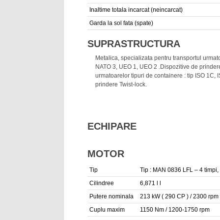
Inaltime totala incarcat (neincarcat)
Garda la sol fata (spate)
SUPRASTRUCTURA
Metalica, specializata pentru transportul urmat
NATO 3, UEO 1, UEO 2 .Dispozitive de prindere 
urmatoarelor tipuri de containere : tip ISO 1
prindere Twist-lock.
ECHIPARE
MOTOR
Tip
Tip : MAN 0836 LFL – 4 timpi, 6 c
Cilindree
6,871 l l
Putere nominala
213 kW ( 290 CP ) / 2300 rpm
Cuplu maxim
1150 Nm / 1200-1750 rpm