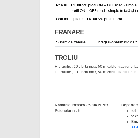
Pneuri
14.00R20 profil ON – OFF road - simple 
profil ON – OFF road - simple în faţă şi 
Optiuni
Optional :14.00R20 profil noroi
FRANARE
Sistem de franare
Integral-pneumatic cu 2
TROLIU
Hidrauilic , 10 t forta max, 50 m cablu, tractiune fa
Hidrauilic , 10 t forta max, 50 m cablu, tractiune fa
Romania, Brasov - 500419, str.
Departam
Poienelor nr. 5
tel
fax
Ema
sal