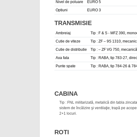
Nivel de poluare
EURO 5
Optiuni
EURO 3
TRANSMISIE
Ambreiaj
Tip : F & S - MFZ 390, monod
Cutie de viteze
Tip : ZF – 9S 1310, mecanică
Cutie de distributie
Tip : – ZF VG 750, mecanică, 
Axa fata
Tip : RABA, tip 783-27, dire
Punte spate
Tip : RABA, tip 784-26 & 784-
CABINA
Tip : FNL militarizată, metalică din tabla zinca
sistem de încălzire şi ventilaţie, trapă pe acop
2+1 locuri.
ROTI