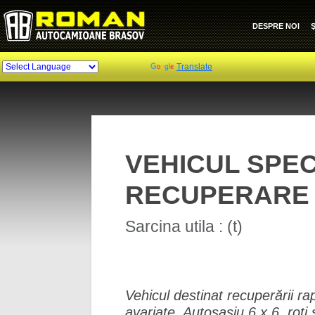
DESPRE NOI
Ş
Powered by
Translate
VEHICUL SPE
RECUPERARE - 
Sarcina utila : (t)
Vehicul destinat recuperării rap
avariate. Autoşasiu 6 x 6, roţi