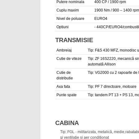
Putere nominala
400 CP / 1900 rpm
Cuplu maxim
1900 Nm / 900 – 1400 rp
Nivel de poluare
EURO4
Optiuni
- 440CP/EURO4/combusti
TRANSMISIE
Ambreiaj
Tip: F&S 430 MFZ, monodisc u
Cutie de viteze
Tip: ZF 16S2220, mecanică sinc
automată Allison
Cutie de
Tip: VG2000 cu 2 rapoarte de 
distributie
Axa fata
Tip: PF 7 directoare, motoare
Punte spate
Tip: tandem PT 13 + PS 13, mot
CABINA
Tip: FGL - militarizata, metalică, medie,rabatabil
şi ventilaţie si aer conditionat