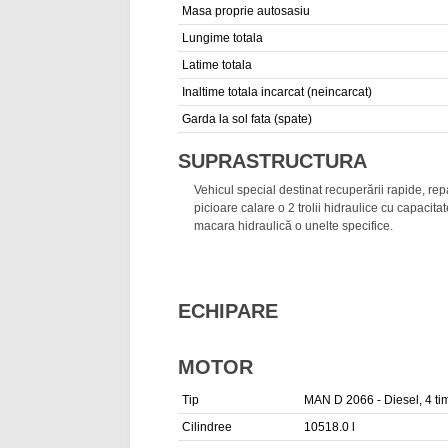
Masa proprie autosasiu
Lungime totala
Latime totala
Inaltime totala incarcat (neincarcat)
Garda la sol fata (spate)
SUPRASTRUCTURA
Vehicul special destinat recuperării rapide, rep
picioare calare o 2 trolii hidraulice cu capacit
macara hidraulică o unelte specifice.
ECHIPARE
MOTOR
Tip
MAN D 2066 - Diesel, 4 timpi,
Cilindree
10518.0 l