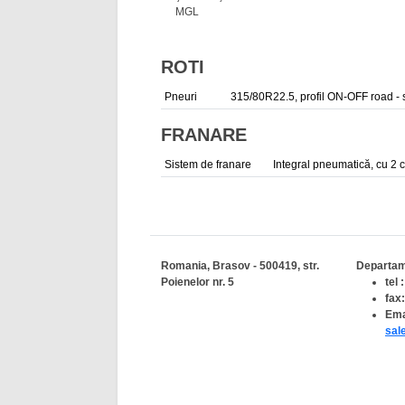
MGL
ROTI
Pneuri
315/80R22.5, profil ON-OFF road - s
FRANARE
Sistem de franare
Integral pneumatică, cu 2 c
Romania, Brasov - 500419, str.
Departam
Poienelor nr. 5
tel
fax
Ema
sal